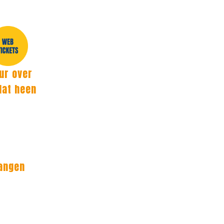
ur over
 dat heen
langen