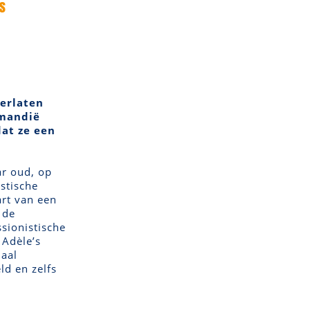
s
erlaten
rmandië
at ze een
ar oud, op
stische
art van een
 de
sionistische
 Adèle’s
haal
ld en zelfs