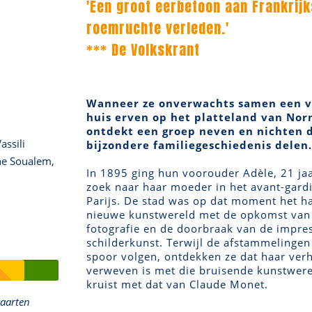
'Een groot eerbetoon aan Frankrijk
roemruchte verleden.'
*** De Volkskrant
Wanneer ze onverwachts samen een v
huis erven op het platteland van No
ontdekt een groep neven en nichten d
assili
bijzondere familiegeschiedenis delen.
ne Soualem,
In 1895 ging hun voorouder Adèle, 21 ja
zoek naar haar moeder in het avant-gardi
Parijs. De stad was op dat moment het h
nieuwe kunstwereld met de opkomst van
fotografie en de doorbraak van de impres
schilderkunst. Terwijl de afstammelingen
spoor volgen, ontdekken ze dat haar ver
verweven is met die bruisende kunstwere
kruist met dat van Claude Monet.
kaarten