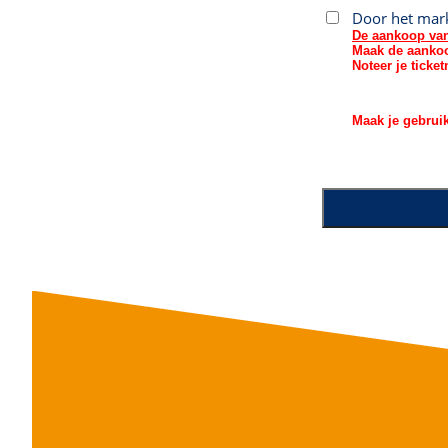
Door het mar
De aankoop van 
Maak de aankoop
Noteer je tick
Maak je gebrui