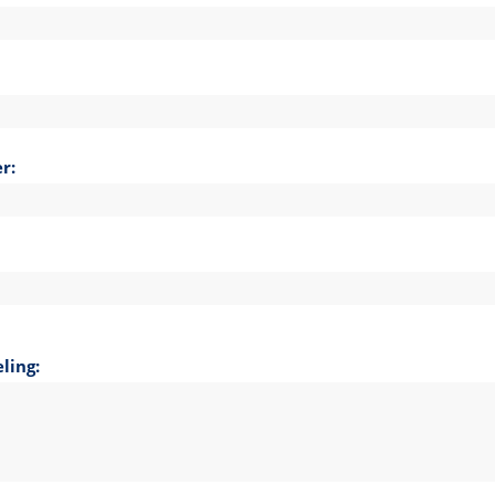
r:
ling: