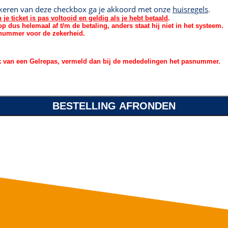
keren van deze checkbox ga je akkoord met onze
huisregels
.
je ticket is pas voltooid en geldig als je hebt betaald
.
 dus helemaal af t/m de betaling, anders staat hij niet in het systeem.
etnummer voor de zekerheid.
k van een Gelrepas, vermeld dan bij de mededelingen het pasnummer.