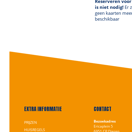
Reserveren voor
is niet nodig!
Er z
geen kaarten mee
beschikbaar
EXTRA INFORMATIE
CONTACT
Bezoekadres
PRIJZEN
Ericaplein 5
HUISREGELS
6951 CP Dieren