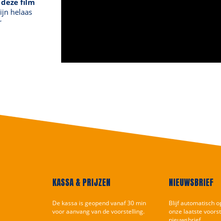
 deze film
ijn helaas
r
KASSA & PRIJZEN
NIEUWSBRIEF
De kassa is geopend vanaf 30 min
Blijf automatisch 
voor aanvang van de voorstelling.
onze laatste voorst
nieuwsbrief.